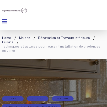
Home
Maison
Rénovation et Travaux intérieurs
Cuisine
Techniques et astuces pour réussir l’installation de crédences
en verre
ACTU
CUISINE
MAISON
RÉNOVATION ET TRAVAUX INTÉRIEURS