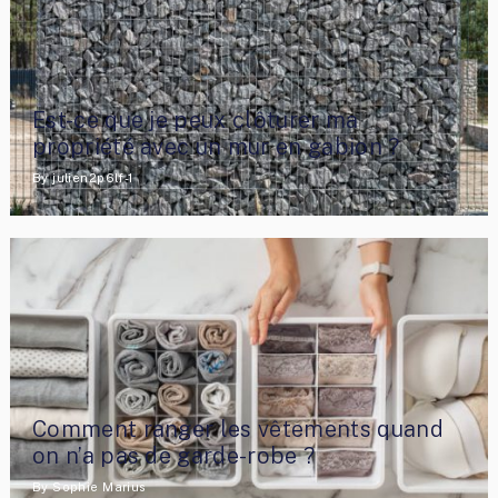
Est-ce que je peux clôturer ma
propriété avec un mur en gabion ?
By
julien2p6lf-1
Comment ranger les vêtements quand
on n’a pas de garde-robe ?
By
Sophie Marius