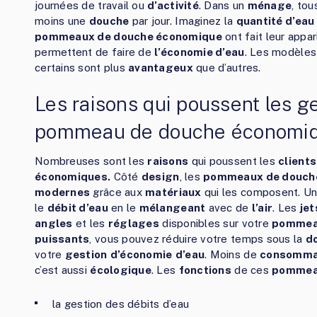
journées de travail ou
d’activité
. Dans un
ménage
, to
moins une
douche
par jour. Imaginez la
quantité d’eau
pommeaux de douche économique
ont fait leur appari
permettent de faire de
l’économie d’eau
. Les modèles 
certains sont plus
avantageux
que d’autres.
Les raisons qui poussent les ge
pommeau de douche économi
Nombreuses sont les
raisons
qui poussent les
clients
économiques.
Côté
design
, les
pommeaux de douch
modernes
grâce aux
matériaux
qui les composent. U
le
débit d’eau
en le
mélangeant
avec de
l’air
. Les
jet
angles
et les
réglages
disponibles sur votre
pommea
puissants
, vous pouvez réduire votre temps sous la
d
votre
gestion
d’économie
d’eau
. Moins de
consommat
c’est aussi
écologique
. Les
fonctions
de ces
pommea
la gestion des débits d’eau