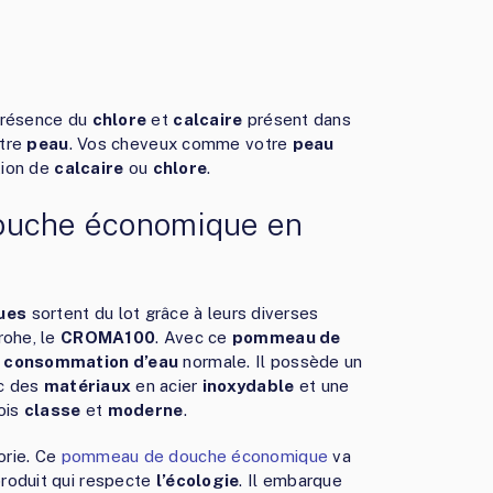
 présence du
chlore
et
calcaire
présent dans
tre
peau
. Vos cheveux comme votre
peau
tion de
calcaire
ou
chlore
.
ouche économique en
ues
sortent du lot grâce à leurs diverses
ohe, le
CROMA100
. Avec ce
pommeau de
e
consommation d’eau
normale. Il possède un
ec des
matériaux
en acier
inoxydable
et une
ois
classe
et
moderne
.
rie. Ce
pommeau de douche économique
va
 produit qui respecte
l’écologie
. Il embarque