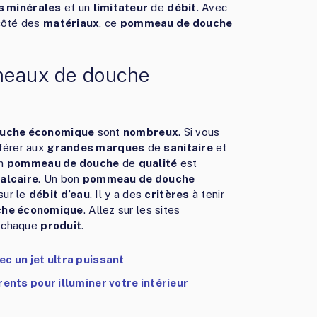
s minérales
et un
limitateur
de
débit
. Avec
 côté des
matériaux
, ce
pommeau de douche
meaux de douche
uche économique
sont
nombreux
. Si vous
éférer aux
grandes marques
de
sanitaire
et
Un
pommeau de douche
de
qualité
est
alcaire
. Un bon
pommeau de douche
sur le
débit d’eau
. Il y a des
critères
à tenir
he économique
. Allez sur les sites
r chaque
produit
.
c un jet ultra puissant
ents pour illuminer votre intérieur