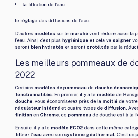
la filtration de l’eau
le réglage des diffusions de l’eau.
D’autres
modèles
sur le
marché
vont réduire aussi la
l’eau. Ainsi, c’est plus
hygiénique
et cela va
soigner
vo
seront
bien hydratés
et seront
protégés
par la réduc
Les meilleurs pommeaux de d
2022
Certains
modèles de pommeau
de
douche
économiq
fonctionnalités
. En premier, il y a le
modèle
de Hansgr
douche
, vous économiserez près de la
moitié
de votr
régulateur intégré
et quatre types de
diffusion
. Av
finition
en
Chrome
, ce
pommeau
de douche est à la f
Ensuite, il y a le
modèle
ECO2
dans cette même catégo
filtrer l’eau
avec son
système
géothermal
. C’est un