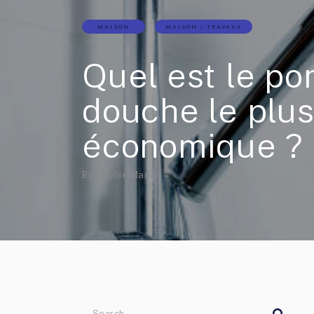
MAISON
MAISON / TRAVAUX
Quel est le p
douche le plu
économique ?
By
Sophie Marius