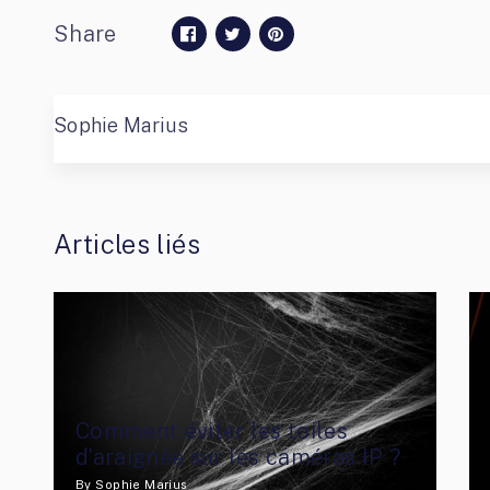
Share
Sophie Marius
Articles liés
Comment éviter les toiles
d’araignée sur les caméras IP ?
By
Sophie Marius