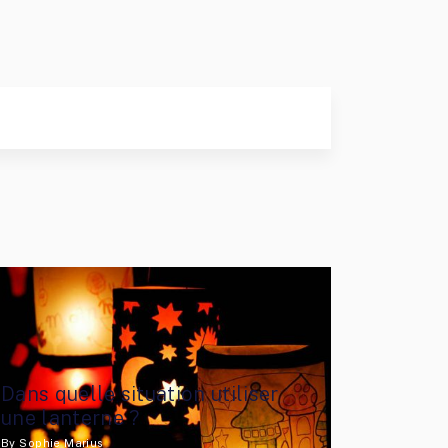
Dans quelle situation utiliser
une lanterne ?
By
Sophie Marius