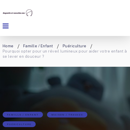
Home
Famille / Enfant
Puériculture
Pourquoi opter pour un réveil lumineux pour aider votre enfant à
se lever en douceur ?
FAMILLE / ENFANT
MAISON / TRAVAUX
PUÉRICULTURE