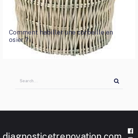
Comment habiller une corbeille en
osier ?
By
Sophie Marius
diagnosticetrenovation.com