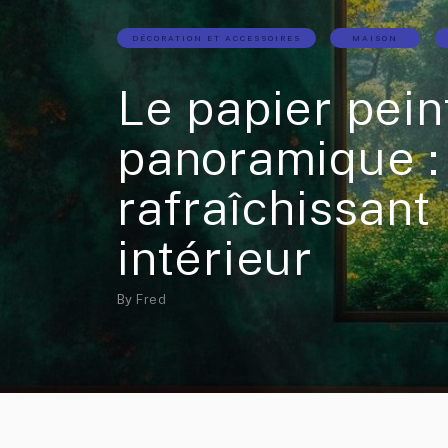
DÉCORATION ET ACCESSOIRES
MAISON
Le papier pein
panoramique :
rafraîchissant
intérieur
By
Fred