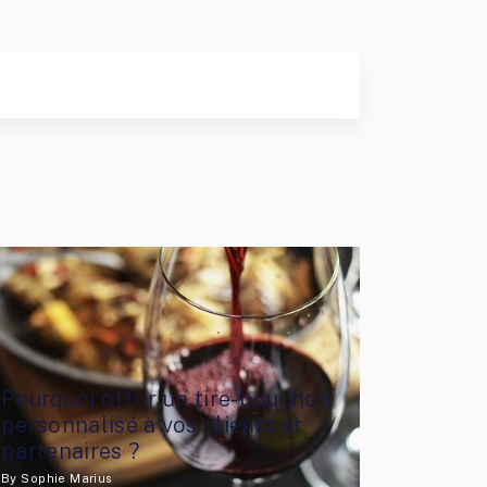
Pourquoi offrir un tire-bouchon
personnalisé à vos clients et
partenaires ?
By
Sophie Marius