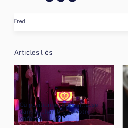
Fred
Articles liés
Où positionner une veilleuse
dans la chambre de votre
enfant ?
By
Sophie Marius