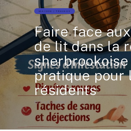
MAISON / TRAVAUX
Faire face au
de lit dans la 
sherbrookoise 
pratique pour 
résidents
By
FredLeWinner