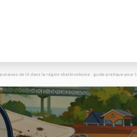
punaises de lit dans la région sherbrookoise : guide pratique pour 