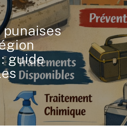
x punaises
région
: guide
les