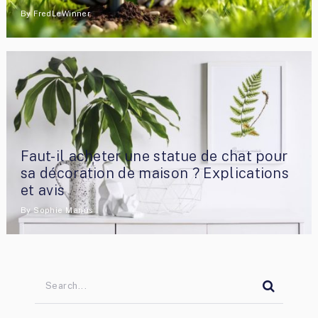
By
FredLeWinner
Faut-il acheter une statue de chat pour
sa décoration de maison ? Explications
et avis
By
Sophie Marius