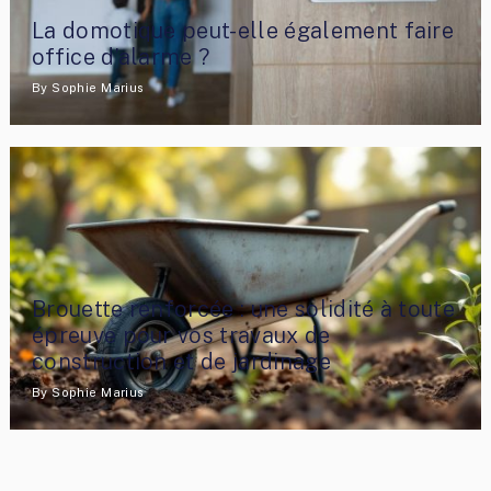
La domotique peut-elle également faire
office d’alarme ?
By
Sophie Marius
Brouette renforcée : une solidité à toute
épreuve pour vos travaux de
construction et de jardinage
By
Sophie Marius